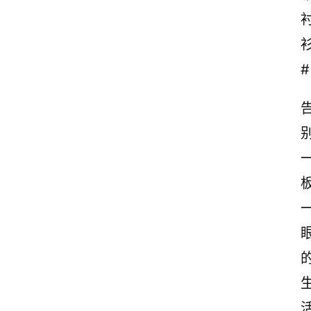
案
励
志
#
文
案
登录
注册
读
后
感
观
后
感
古
诗
文