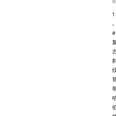
情
1
#