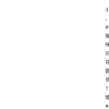
3
#
T
#