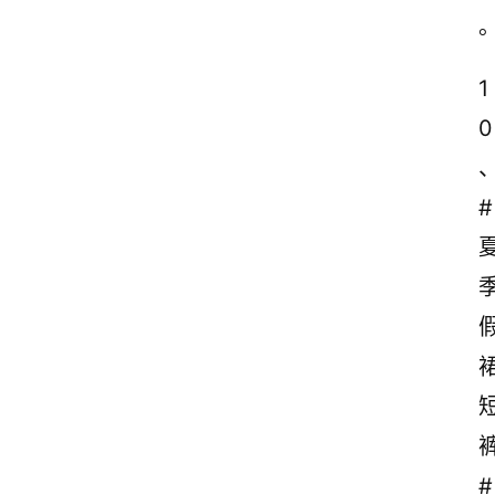
1
0
#
#