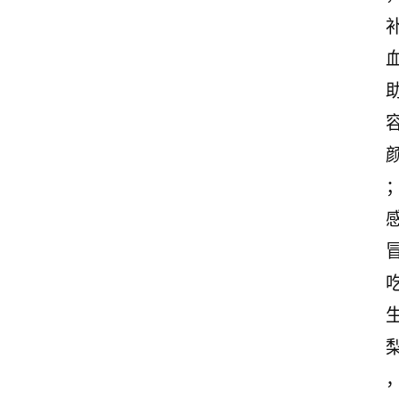
古
诗
文
赏
析