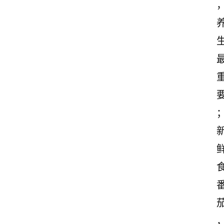
感
文
案
励
志
文
案
登录
注册
读
后
感
观
后
感