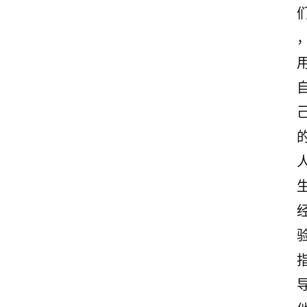
案
励
志
文
案
登录
注册
读
后
感
观
后
感
古
诗