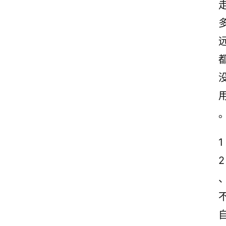
古
诗
文
赏
析
1
2