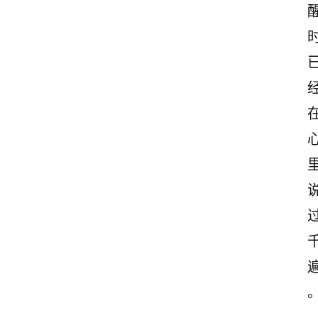
后
感
观
后
感
古
诗
文
赏
析