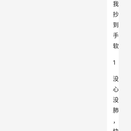
我
抄
到
手
软
1
没
心
没
肺
，