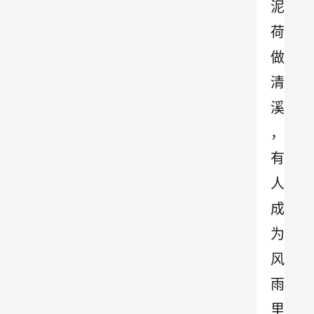
泥
荷
做
清
溪
，
有
人
成
为
风
雨
里