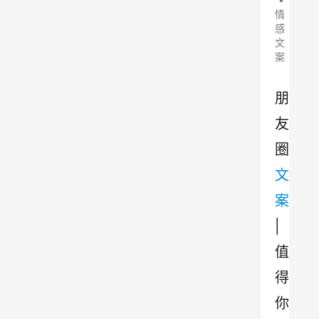
情
感
文
案
朋
友
圈
文
案
| 
值
得
你