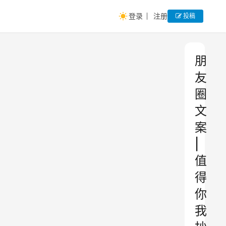
登录
注册
投稿
朋
友
圈
文
案
|
值
得
你
我