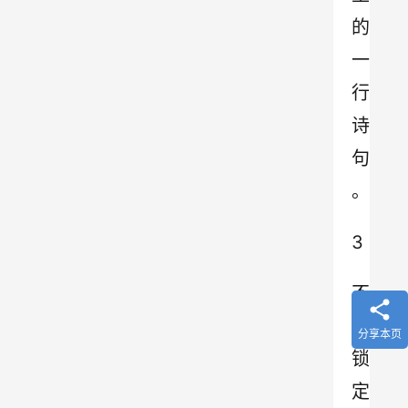
的
一
行
诗
句
。
3
不
求
分享本页
锁
定