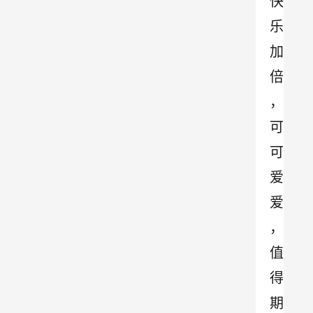
快
乐
加
倍
，
可
可
爱
爱
，
值
得
期