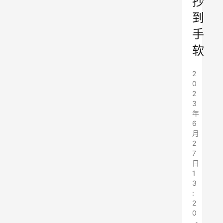
抄
到
手
软
2
0
2
3
年
6
月
2
7
日
1
3
:
2
0
•