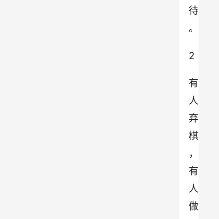
待
。
2
有
人
弃
棋
，
有
人
做