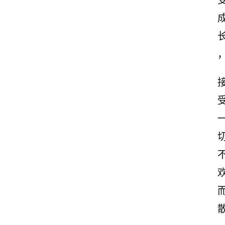
首
页
情
感
文
案
励
志
文
案
登录
注册
读
后
感