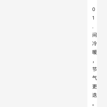
0
1
.
间
冷
暖
，
节
气
更
迭
。