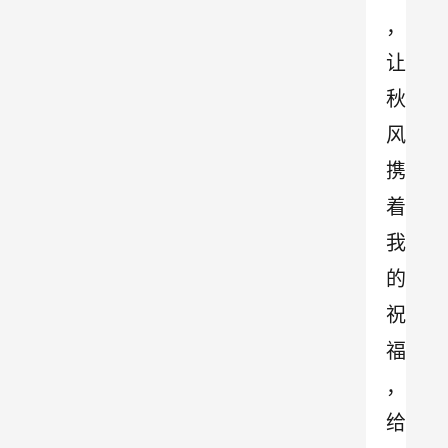
，
让
秋
风
携
着
我
的
祝
福
，
给