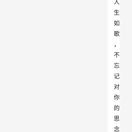
人
生
如
歌
，
不
忘
记
对
你
的
思
念