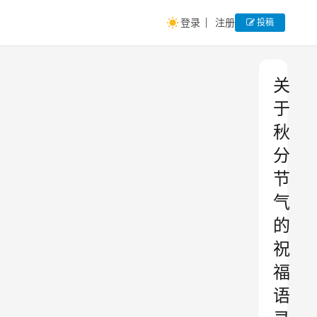
登录
注册
投稿
关
于
秋
分
节
气
的
祝
福
语