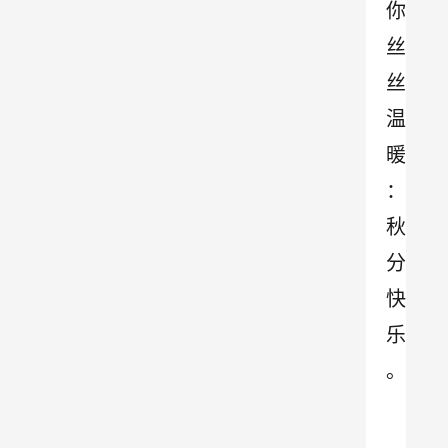
你
丝
丝
温
暖
：
秋
分
快
乐
。 