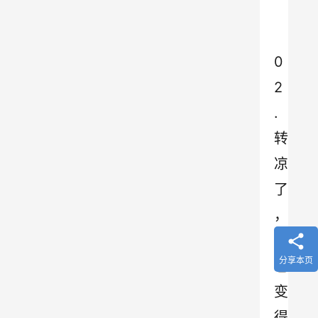
0
2
.
转
凉
了
，
心
分享本页
也
变
得