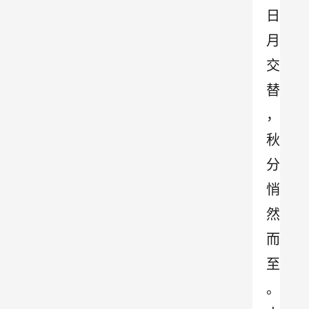
日
月
交
替
，
秋
分
悄
然
而
至
。