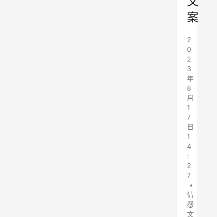
文
案
2
0
2
3
年
8
月
1
7
日
1
4
:
2
7
•
情
感
文