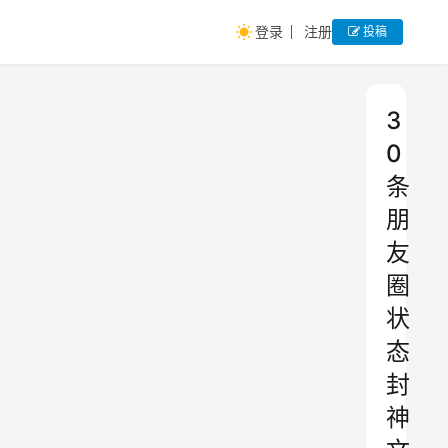
登录
注册
投稿
3
0
条
朋
友
圈
状
态
封
神