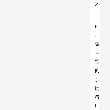
人
.
6
.
做
幸
福
的
亲
历
者
吧