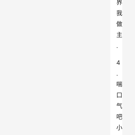
界
我
做
主
.
4
.
喘
口
气
吧
小