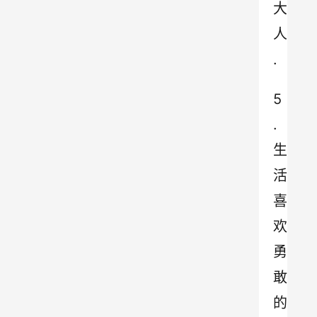
大
人
.
5
.
生
活
喜
欢
勇
敢
的