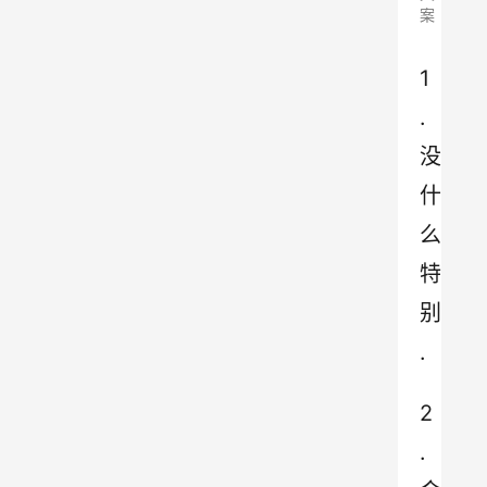
案
1
.
没
什
么
特
别
.
2
.