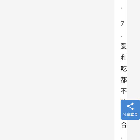
.
7
.
爱
和
吃
都
不
能
凑
分享本页
合
.