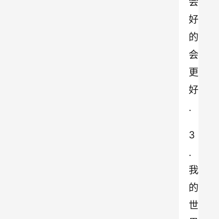
会
好
的
会
更
好
.
3
.
我
的
世