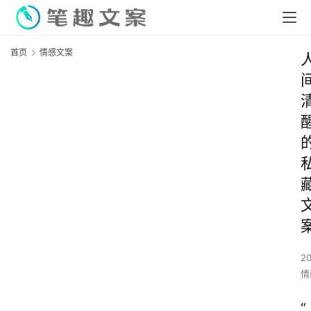
首页
情感文案
2
情
“ 