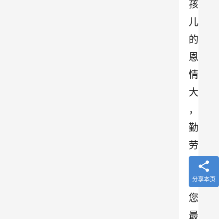
孩
儿
的
恩
情
大
，
勤
劳
善
良
分享本页
您
最