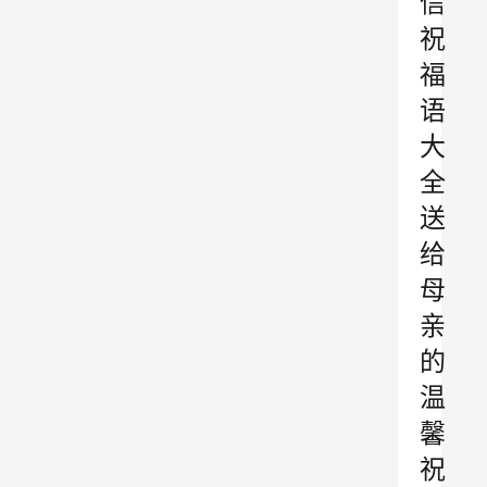
信
祝
福
语
大
全
送
给
母
亲
的
温
馨
祝