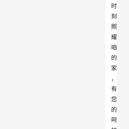
时
刻
照
耀
咱
的
家
，
有
您
的
呵