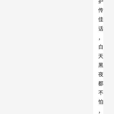
护
传
佳
话
，
白
天
黑
夜
都
不
怕
，