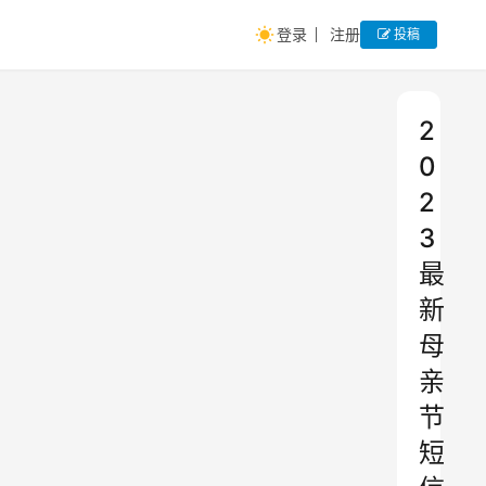
登录
注册
投稿
2
0
2
3
最
新
母
亲
节
短