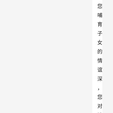
您
哺
育
子
女
的
情
谊
深
，
您
对