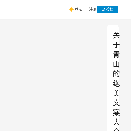
登录
注册
投稿
关
于
青
山
的
绝
美
文
案
大