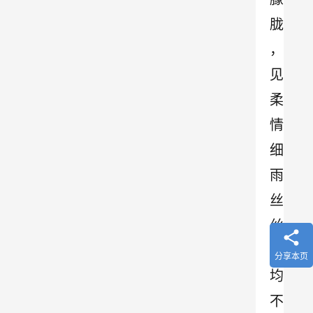
胧
，
见
柔
情
细
雨
丝
丝
，
分享本页
均
不