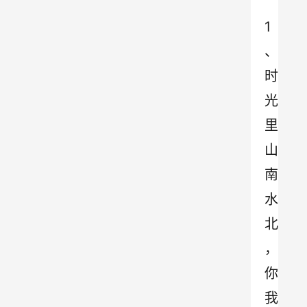
1
、
时
光
里
山
南
水
北
，
你
我