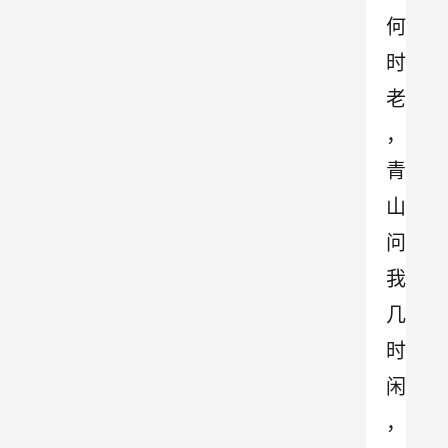
何
时
老
，
青
山
问
我
几
时
闲
，