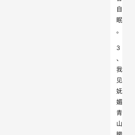
自
眠
。
3
、
我
见
妩
媚
青
山
朦