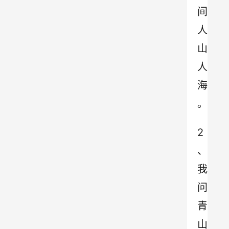
间
人
山
人
海
。
2
、
我
问
青
山