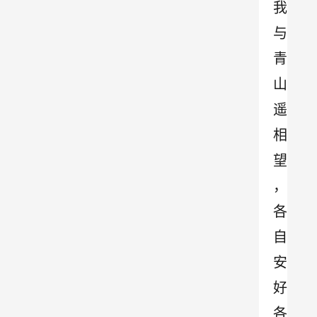
我
与
青
山
遥
相
望
，
各
自
安
好
各