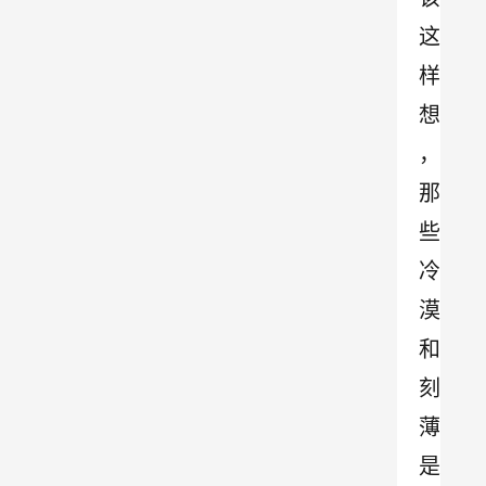
这
样
想
，
那
些
冷
漠
和
刻
薄
是