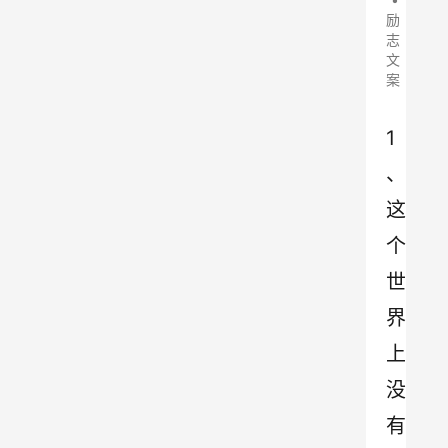
励
志
文
案
1
、
这
个
世
界
上
没
有