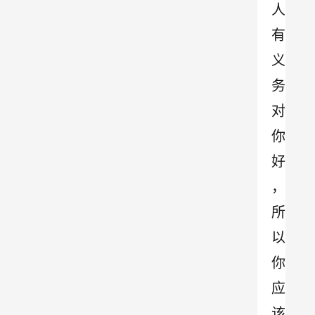
人
有
义
务
对
你
好
，
所
以
你
应
该