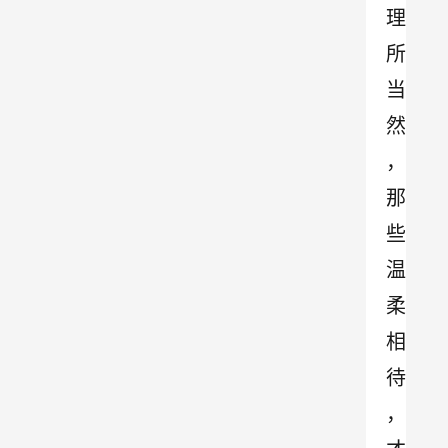
理
所
当
然
，
那
些
温
柔
相
待
，