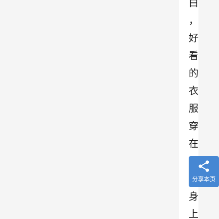
白
，
好
看
的
衣
服
穿
在
自
己
分享本页
身
上