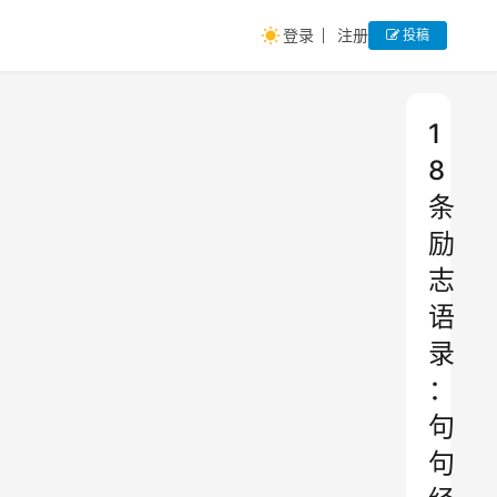
登录
注册
投稿
1
8
条
励
志
语
录
：
句
句