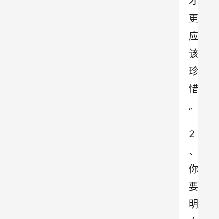
才
更
应
该
珍
惜
。
2
、
你
要
明