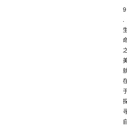
感
9
文
. 
案
励
志
文
案
登录
注册
读
后
感
观
后
感