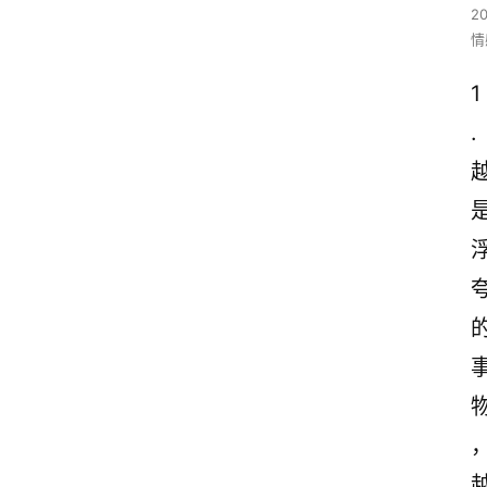
2
情
1
. 