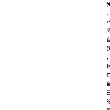
古
诗
文
赏
析