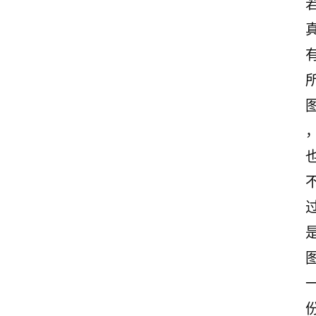
首
页
情
感
文
案
励
志
文
案
登录
注册