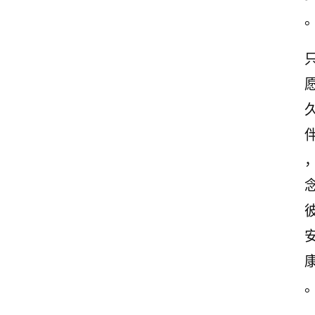
文
案
励
志
文
案
登录
注册
读
后
感
观
后
感
古