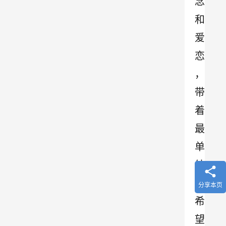
念
和
爱
恋
，
带
着
最
单
纯
的
分享本页
希
望