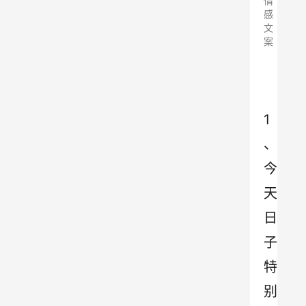
情
感
文
案
1
、
今
天
日
子
特
别