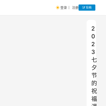
登录
注册
投稿
2
0
2
3
七
夕
节
的
祝
福