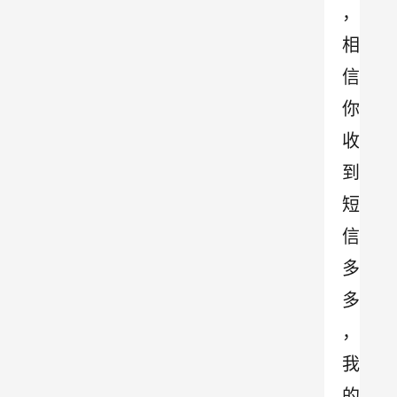
，
相
信
你
收
到
短
信
多
多
，
我
的