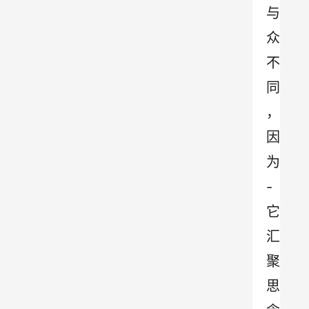
与
众
不
同
，
因
为
-
它
汇
聚
思