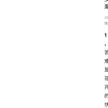
2
情
1