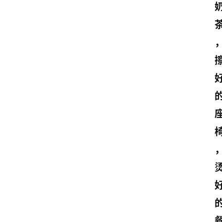
文
案
励
志
文
案
登录
注册
读
后
感
观
后
感
古