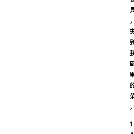
诗
文
赏
析
1