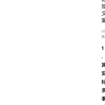
2
情
1
.