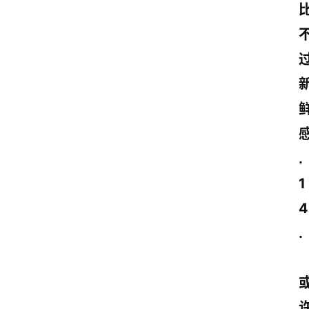
.
1
4
. 