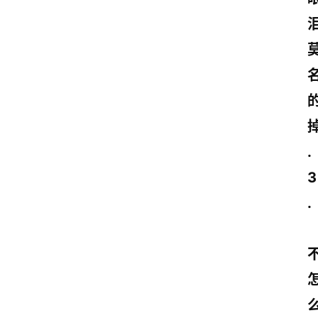
.
3
. 