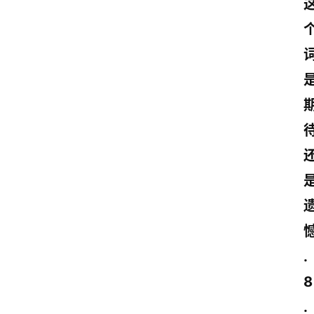
.
8
. 