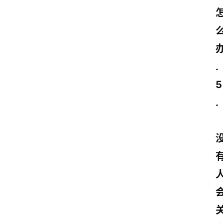
.
5
. 