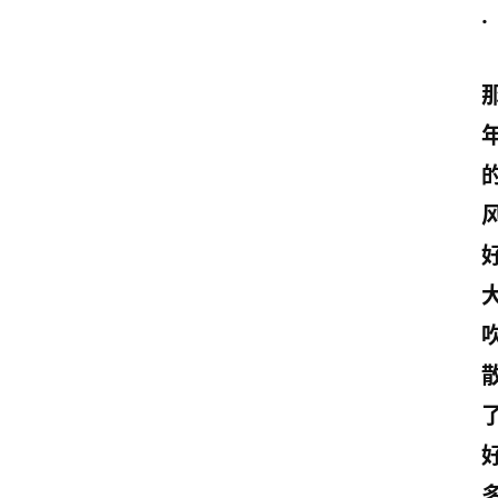
. 
大
首
页
情
感
文