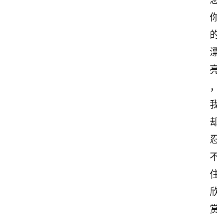
感
文
案
励
志
文
案
登录
注册
读
后
感
观
后
感
古