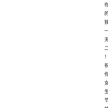
诗
文
赏
析