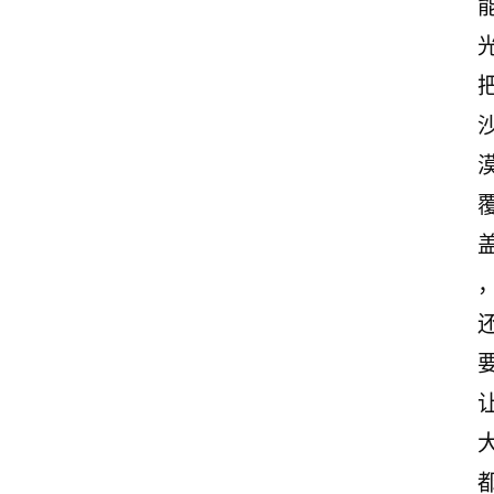
感
文
案
励
志
文
案
登录
注册
读
后
感
观
后
感
古