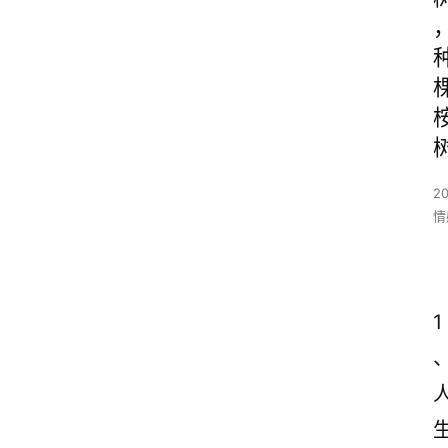
2
情
1