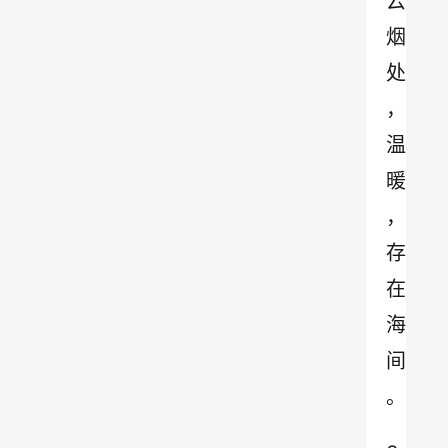
云
烟
处
，
温
暖
，
存
在
海
间
。