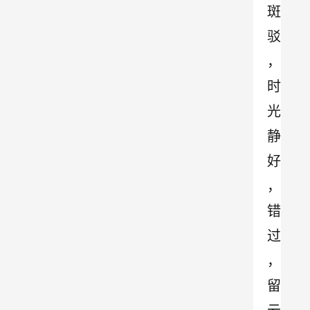
斑
驳
，
时
光
静
好
，
错
过
，
留