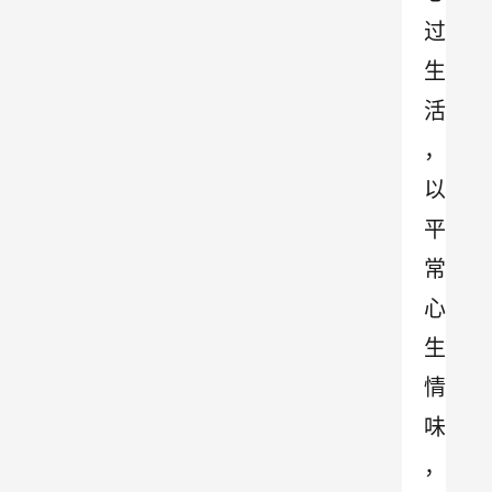
过
生
活
，
以
平
常
心
生
情
味
，