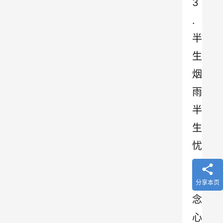
3
.
半
生
烟
雨
半
生
忧
，
一
分享本页
念
心