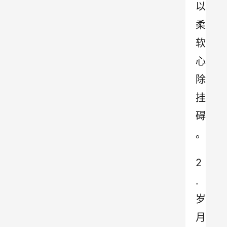
以
柔
软
心
除
挂
碍
。
2
.
岁
月