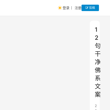
登录
注册
投稿
1
2
句
干
净
佛
系
文
案
2