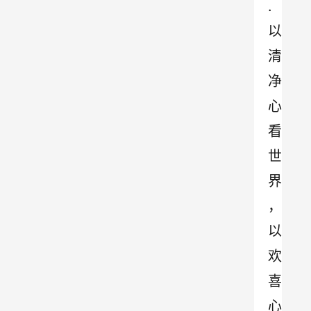
.
以
清
净
心
看
世
界
，
以
欢
喜
心