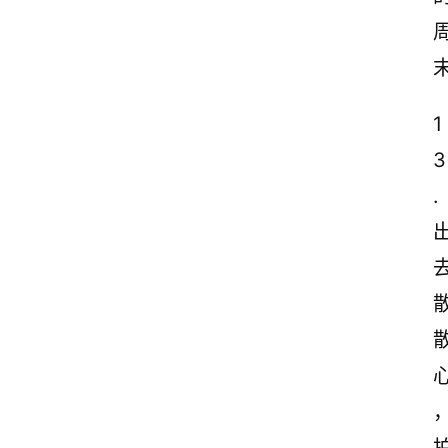
案
励
志
文
1
案
3
登录
注册
读
.
后
感
观
后
感
心
古
诗
文