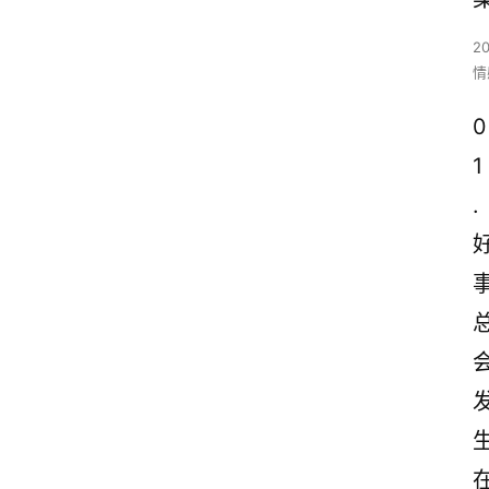
2
情
0
1
.