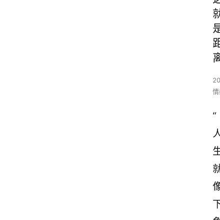
2
情
“