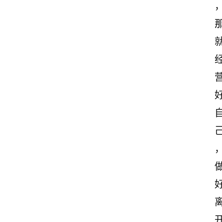
文
案
励
志
文
案
登录
注册
读
后
感
观
后
感
古