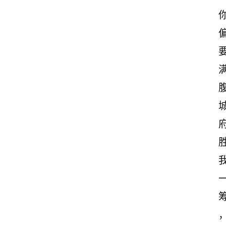
案
励
志
文
案
登录
注册
读
后
感
观
后
感
筹
古
诗