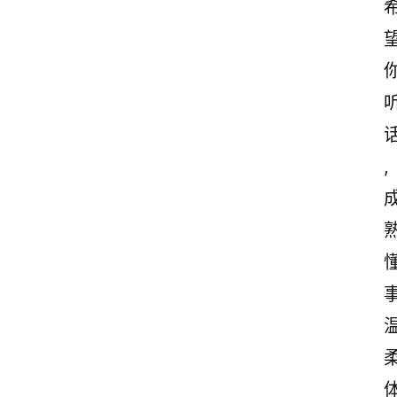
,
熟
事
柔