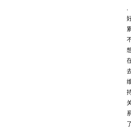
励
.
志
文
案
累
登录
注册
读
后
感
观
后
感
古
诗
文
赏
了
析