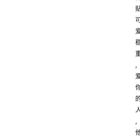
贴
爱
,
人
,