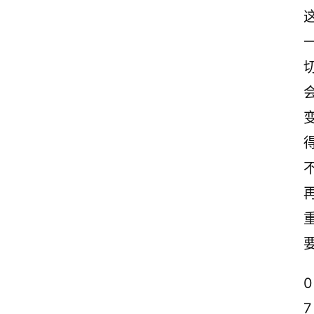
首
页
情
感
文
0
案
7