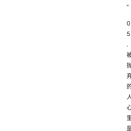
”
0
5
.