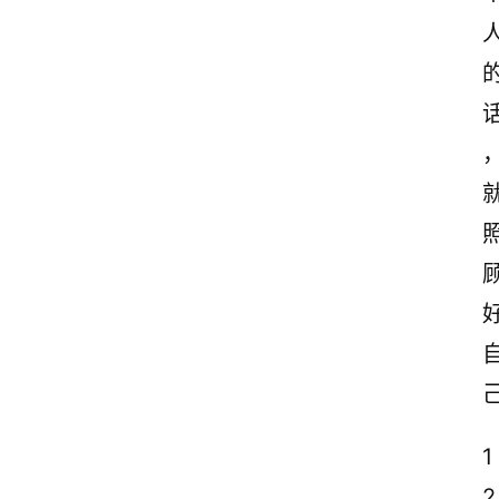
励
志
文
案
登录
注册
读
后
感
观
后
感
古
诗
文
1
赏
析
2