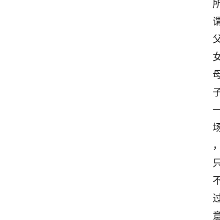
励
志
文
案
登录
注册
读
后
感
观
后
感
古
诗
文
赏
析