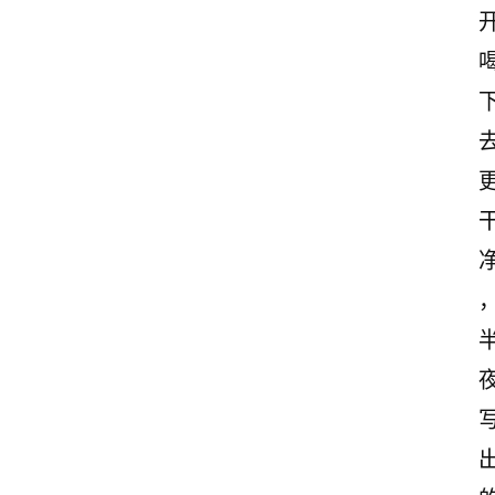
励
志
文
案
登录
注册
读
后
感
观
后
感
古
诗
文
赏
析