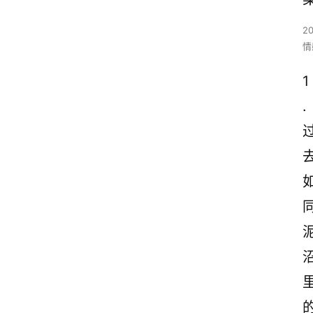
2
情
1
.