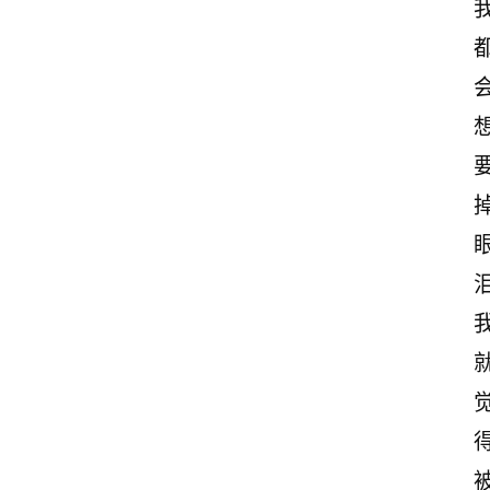
励
志
文
案
登录
注册
读
后
感
观
泪
后
感
古
诗
文
赏
析