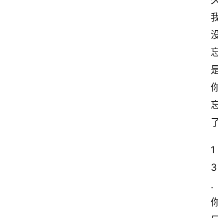
久
忘
1
3
.