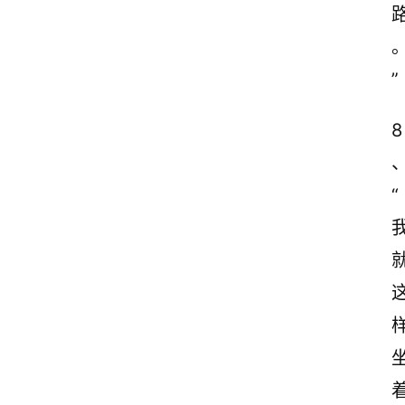
”
8
“