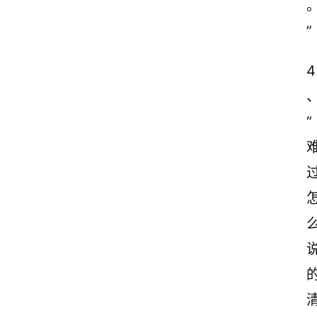
”
4
“