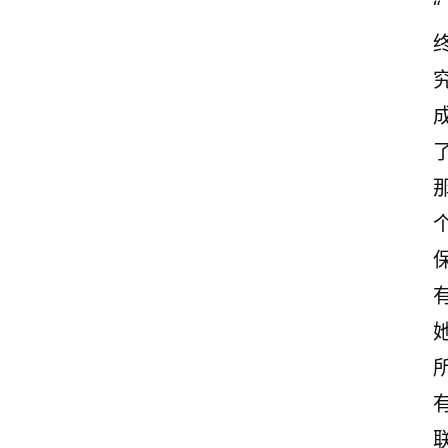
“
励
志
文
案
登录
注册
读
后
感
观
后
感
古
诗
文
赏
析