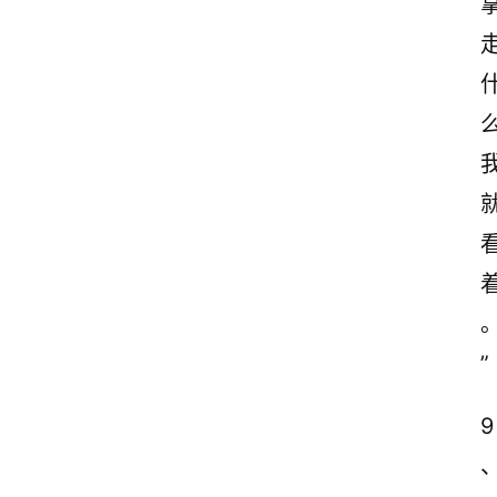
首
页
”
情
感
文
9
案