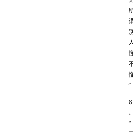
”
6
“