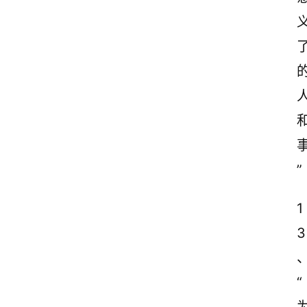
”
1
3
“