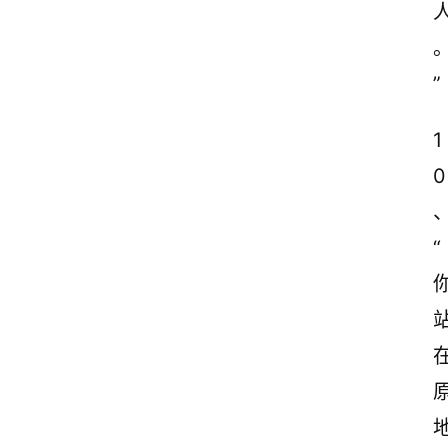
”
1
0
“