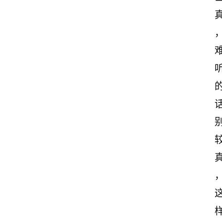
励
志
文
案
登录
注册
读
后
感
观
后
感
古
诗
文
赏
析