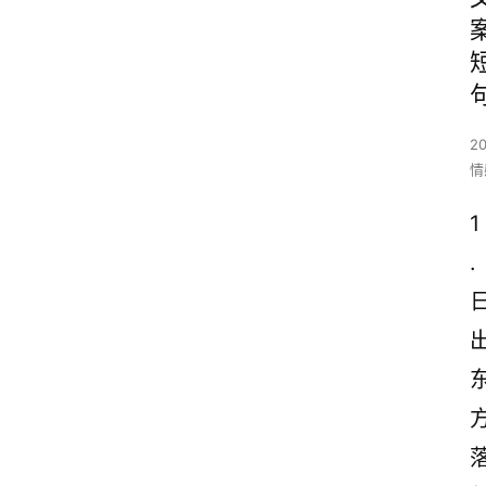
2
情
1
.