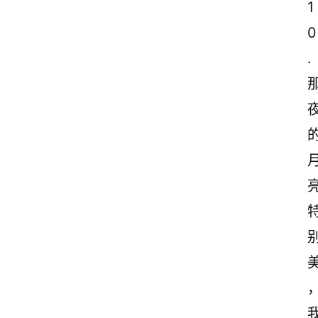
1
0
.
首
页
情
感
文
案
励