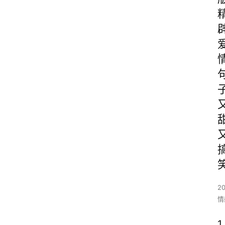
2
情
1