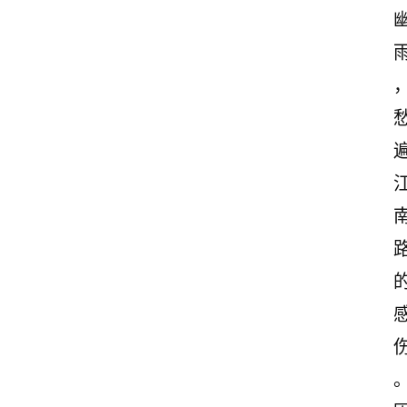
励
志
文
案
登录
注册
读
后
感
观
后
感
古
诗
文
赏
析