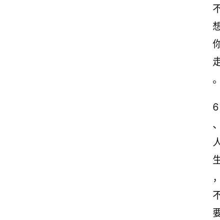
志
文
案
登录
注册
读
后
感
6
观
后
感
古
诗
文
赏
析