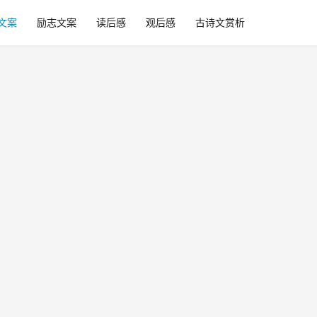
文案
励志文案
读后感
观后感
古诗文赏析