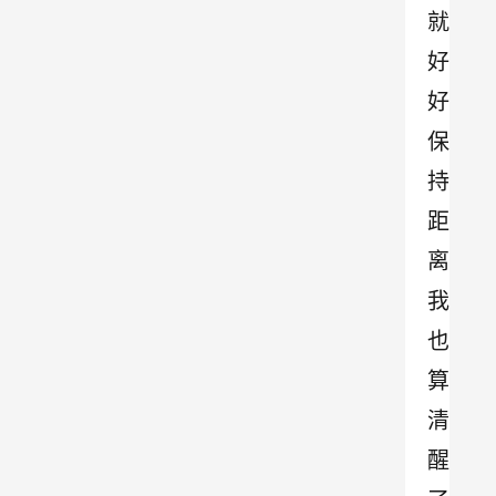
就
好
好
保
持
距
离
我
也
算
清
醒