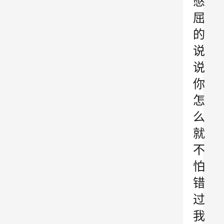
憋
屈
的
说
说
你
怎
么
就
不
怕
错
过
我