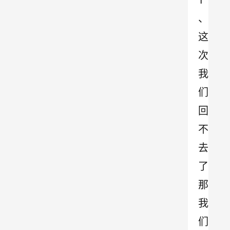
1
、
这
次
我
们
回
不
去
了
那
我
们