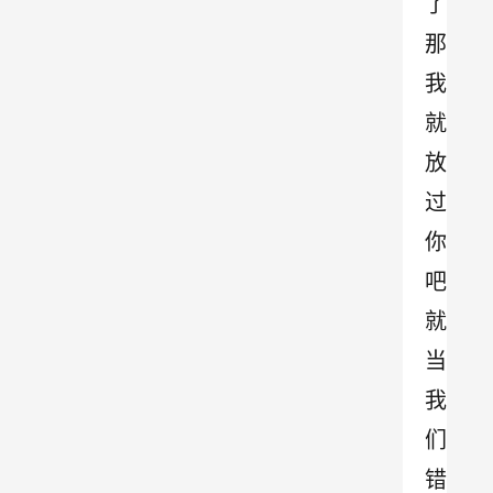
了
那
我
就
放
过
你
吧
就
当
我
们
错