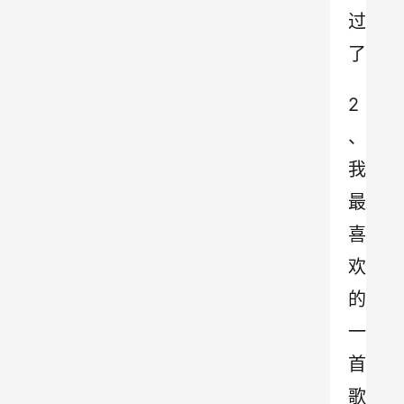
过
了
2
、
我
最
喜
欢
的
一
首
歌