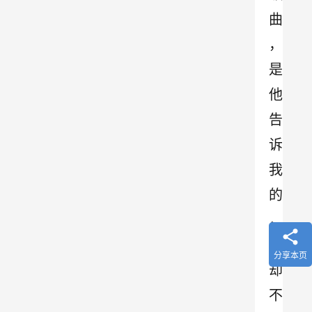
曲
，
是
他
告
诉
我
的
，
他
分享本页
却
不