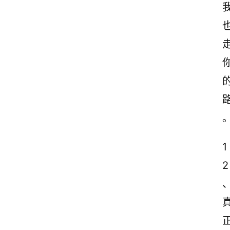
励
志
文
案
登录
注册
读
后
感
观
后
1
感
2
古
诗
文
赏
析