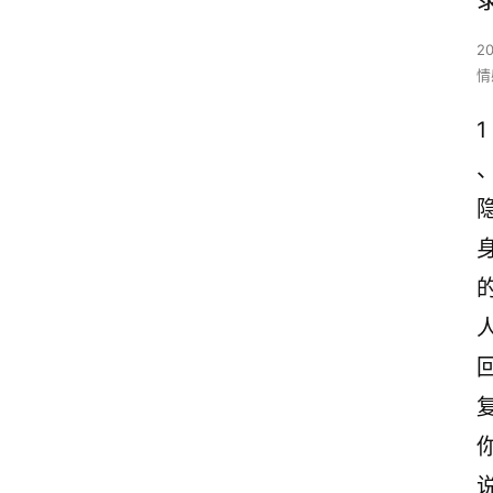
2
情
1