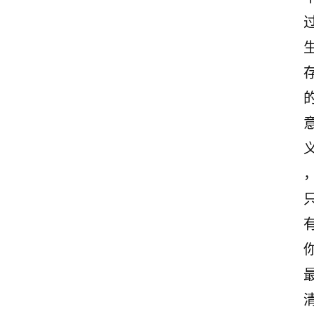
志
文
案
登录
注册
读
后
感
义
观
后
感
古
诗
文
赏
析