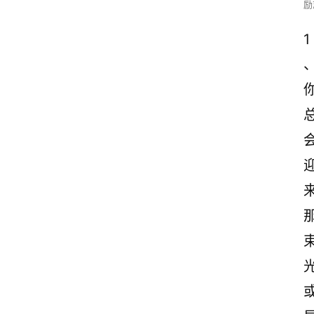
励
1
光