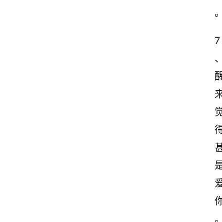
励
志
文
7
案
登录
注册
读
后
感
观
后
感
古
诗
文
赏