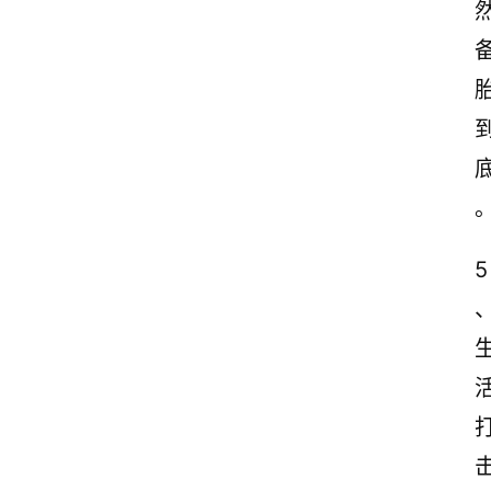
励
志
文
案
登录
注册
读
后
感
5
观
后
感
古
诗
文
赏