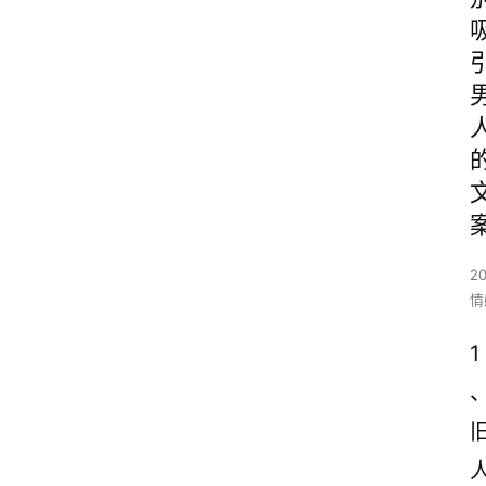
2
情
1