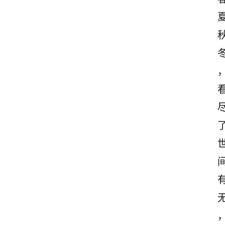
励
志
文
案
登录
注册
读
后
感
观
后
感
古
诗
文
赏