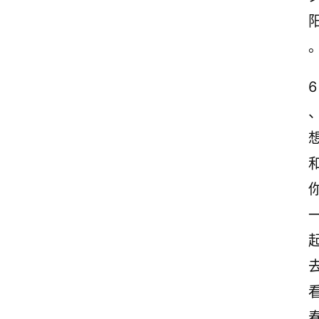
6
首
页
情
感
文
案