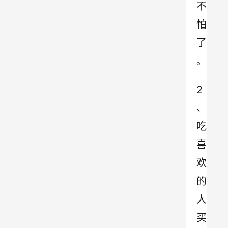
不
怕
了
。
2
、
吃
喜
欢
的
人
买