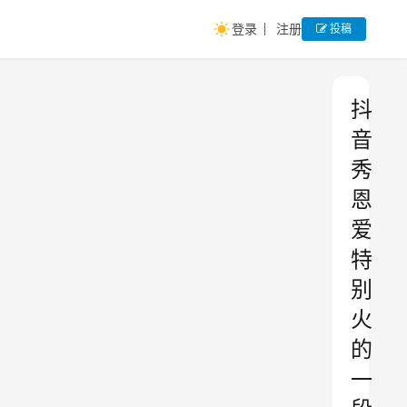
登录
注册
投稿
抖
音
秀
恩
爱
特
别
火
的
一