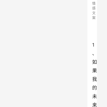
情
感
文
案
1
、
如
果
我
的
未
来