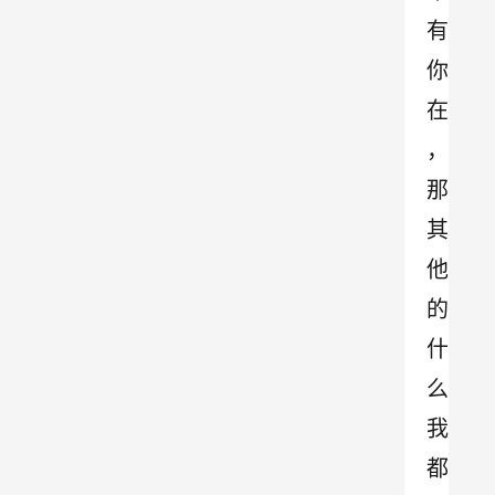
有
你
在
，
那
其
他
的
什
么
我
都