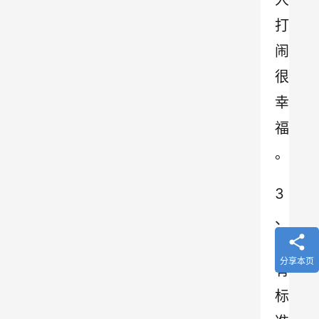
人
打
闹
很
幸
福
。
3
、
所
分享本页
有
标