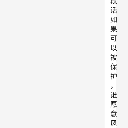
段
话
如
果
可
以
被
保
护
，
谁
愿
意
风