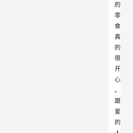
的
零
食
真
的
很
开
心
。
跟
爱
的