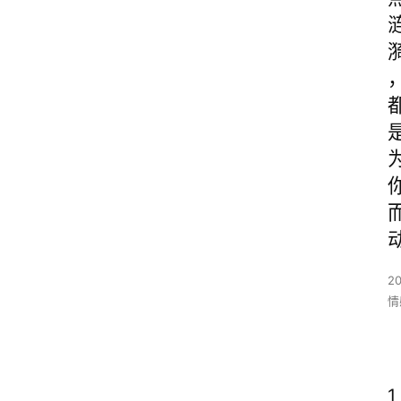
2
情
1