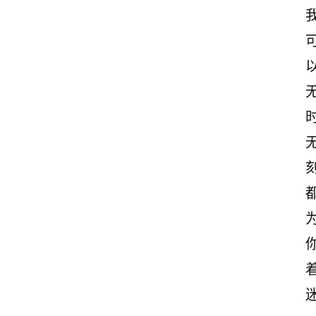
励
志
文
案
登录
注册
读
后
感
观
后
感
古
诗
文
赏