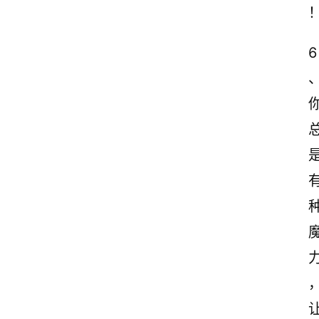
6
首
页
情
感
文
案