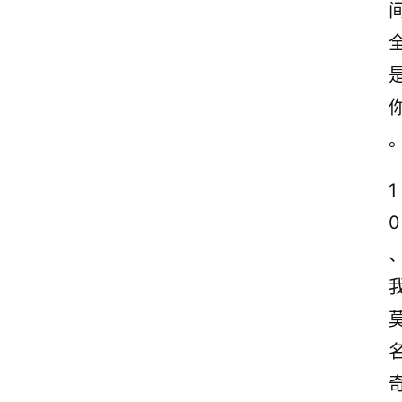
1
0
首
页
情
感
文
案