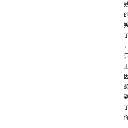
励
志
文
案
登录
注册
读
后
感
观
后
感
古
诗
文
赏