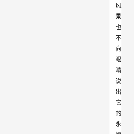
风
景
也
不
向
眼
睛
说
出
它
的
永