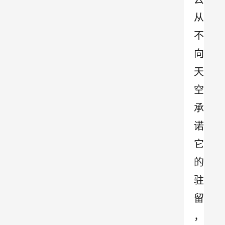
从
不
向
天
空
承
诺
它
的
驻
留
，