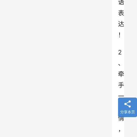
语
表
达
！
2
、
牵
手
一
世
分享本页
情
，