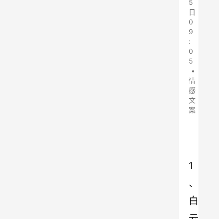
5
日
0
9
:
0
5
•
情
感
文
案
1
、
白
云