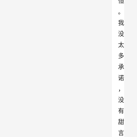
恒
。
我
没
太
多
承
诺
，
没
有
甜
言