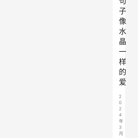
句
子
像
水
晶
一
样
的
爱
2
0
2
4
年
3
月