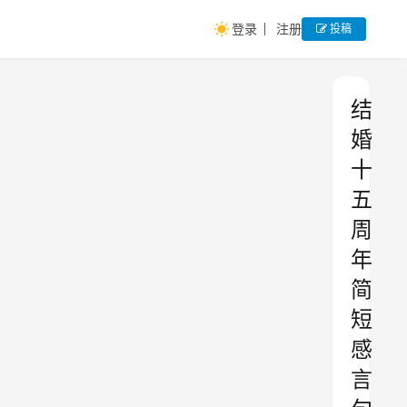
登录
注册
投稿
结
婚
十
五
周
年
简
短
感
言