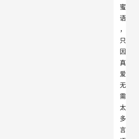
蜜
语
，
只
因
真
爱
无
需
太
多
言