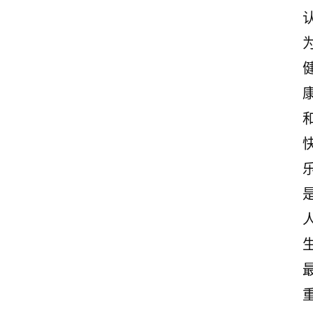
励
志
文
案
登录
注册
读
后
感
观
后
感
古
诗
文
赏