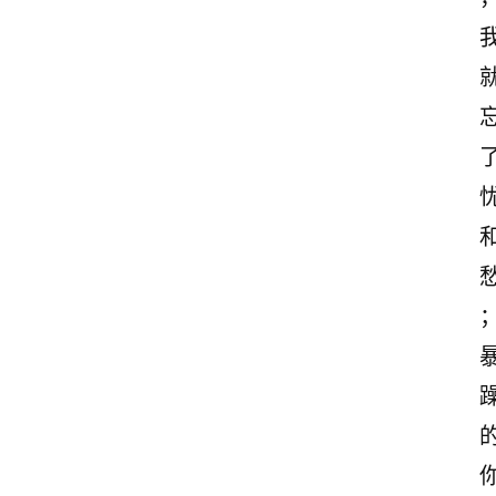
励
志
文
案
登录
注册
读
后
感
观
后
感
古
诗
文
赏