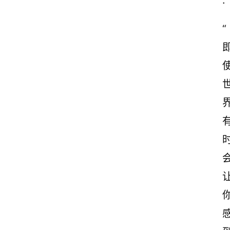
.
感
“
古
诗
文
赏
析