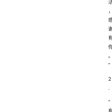
”
2
.
“