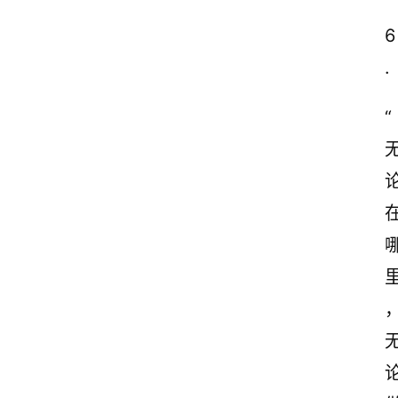
6
.
“