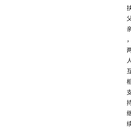
志
文
案
登录
注册
读
后
感
观
后
感
古
诗
文
赏
析