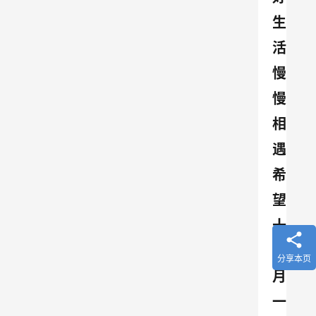
生
活 
慢
慢
相
遇 
希
望
十
一
分享本页
月 
一