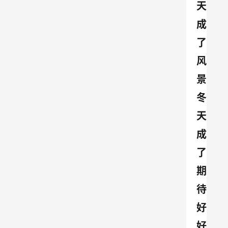
天
成
了
风
景 
冬
天
成
了
期
待 
好
好