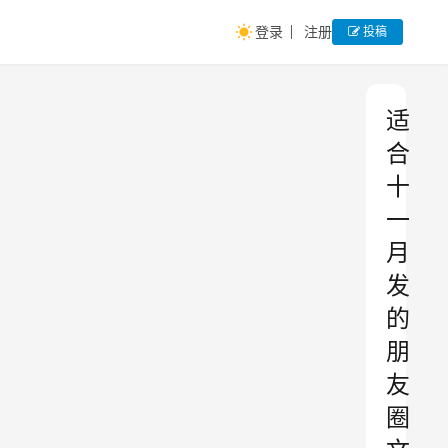
登录
注册
投稿
适
合
十
一
月
发
的
朋
友
圈