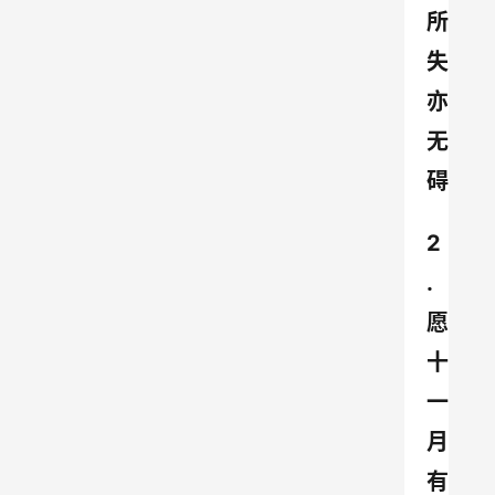
所
失
亦
无
碍
2
.
愿
十
一
月
有