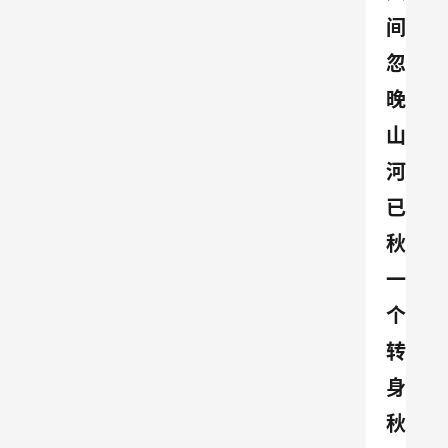
间
忽
晚 
山
河
已
秋 
一
个
转
身 
秋