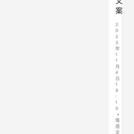
文
案
2
0
2
3
年
1
1
月
4
日
1
9
:
1
0
•
情
感
文