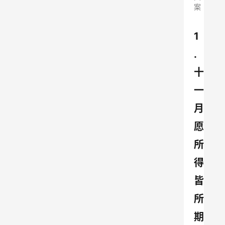
案
1
.
十
一
月 
愿
所
得
皆
所
期 