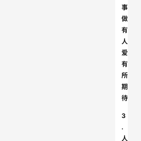
事
做 
有
人
爱 
有
所
期
待
3
.
人